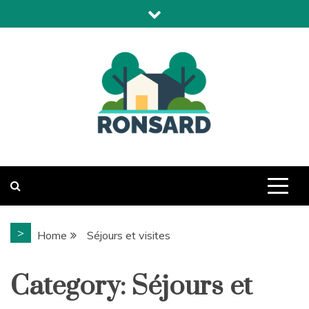
Skip
to
content
Domaine de Ronsard
>
Home
Séjours et visites
Category:
Séjours et